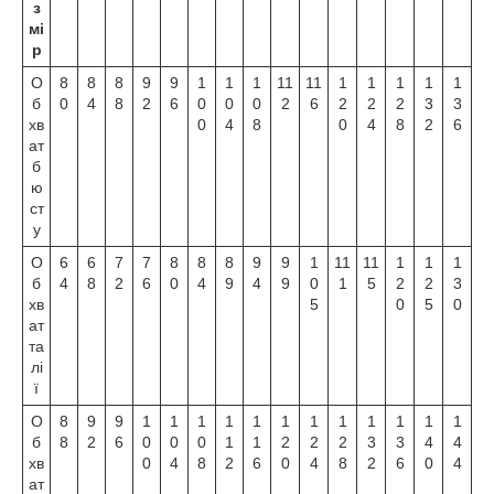
з
мі
р
О
8
8
8
9
9
1
1
1
11
11
1
1
1
1
1
б
0
4
8
2
6
0
0
0
2
6
2
2
2
3
3
хв
0
4
8
0
4
8
2
6
ат
б
ю
ст
у
О
6
6
7
7
8
8
8
9
9
1
11
11
1
1
1
б
4
8
2
6
0
4
9
4
9
0
1
5
2
2
3
хв
5
0
5
0
ат
та
лі
ї
О
8
9
9
1
1
1
1
1
1
1
1
1
1
1
1
б
8
2
6
0
0
0
1
1
2
2
2
3
3
4
4
хв
0
4
8
2
6
0
4
8
2
6
0
4
ат