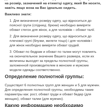
на розмір, зазначений на етикетці одягу, який Ви носите,
навіть якщо вона на Вас ідеально сидить.
Важливо знати:
Для визначення розміру одягу, що відноситься до
поясної групи (спідниці, брюки) необхідно виміряти
обхват стегон для жінок, а для чоловіків – обхват талії.
Для визначення розміру одягу, що відноситься до
плечової групі (блузки, жилети тощо) і для чоловіків і
для жінок необхідно виміряти обхват грудей.
Обхват по бедрам и обхват по талии могут повлиять
на окончательное значение Вашего размера, если их
величины выходят за пределы полнотной группы,
заложенной производителем в женские и мужские
модели одежды соответственно.
Определение полнотной группы:
Существует 6 полнотных групп для женщин и 5 для мужчин.
Для определения полнотной группы, необходимы такие
параметры как: рост, обхват груди и обхват бедер (для
женщин), обхват талии (для мужчин).
Какую информацию необходимо