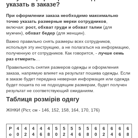
указать в заказе?
При оформлении заказа необходимо максимально
точно указать размерные мерки сотрудников
,
включая:
рост, обхват груди и обхват талии
(для
мужчин),
обхват бедер
(для женщин).
Важно правильно снять размеры всех сотрудников,
используя эту инструкцию, а не полагаться на информацию,
полученную от сотрудников. Как говорится, -
лучше семь
раз отмерить
…
Правильность снятия размеров одежды и оформления
заказа, напрямую влияет на результат пошива одежды. Если
в заказе будет передана неверная информация или одежда
будет пошита по не подходящим размерам, будет получен
результат не соответствующий ожиданиям.
Таблиця розмірів одягу
ЖІНКИ (Ріст, см - 146, 152, 158, 164, 170, 176)
Р
4
4
4
4
4
5
5
5
5
5
6
6
6
6
6
о
0
2
4
6
8
0
2
4
6
8
0
2
4
6
8