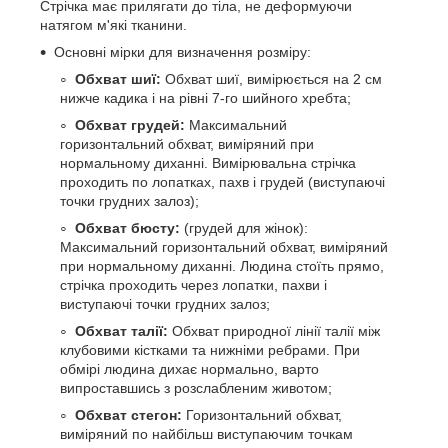
Стрічка має прилягати до тіла, не деформуючи
натягом м'які тканини.
Основні мірки для визначення розміру:
Обхват шиї:
Обхват шиї, вимірюється на 2 см
нижче кадика і на рівні 7-го шийного хребта;
Обхват грудей:
Максимальний
горизонтальний обхват, виміряний при
нормальному диханні. Вимірювальна стрічка
проходить по лопатках, пахв і грудей (виступаючі
точки грудних залоз);
Обхват бюсту:
(грудей для жінок):
Максимальний горизонтальний обхват, виміряний
при нормальному диханні. Людина стоїть прямо,
стрічка проходить через лопатки, пахви і
виступаючі точки грудних залоз;
Обхват талії:
Обхват природної лінії талії між
клубовими кістками та нижніми ребрами. При
обмірі людина дихає нормально, варто
випроставшись з розслабленим животом;
Обхват стегон:
Горизонтальний обхват,
виміряний по найбільш виступаючим точкам