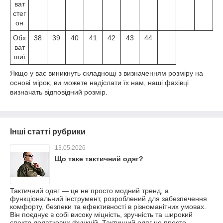
ват
стег
он
Обх
38
39
40
41
42
43
44
ват
шиї
Якщо у вас виникнуть складнощі з визначенням розміру на
основі мірок, ви можете надіслати їх нам, наші фахівці
визначать відповідний розмір.
Інші статті рубрики
13.05.2026
Що таке тактичний одяг?
Тактичний одяг — це не просто модний тренд, а
функціональний інструмент, розроблений для забезпечення
комфорту, безпеки та ефективності в різноманітних умовах.
Він поєднує в собі високу міцність, зручність та широкий
спектр додаткових функцій. Тактичний одяг не просто