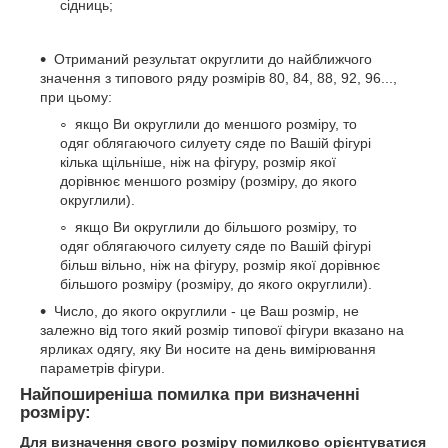
сідниць;
Отриманий результат округлити до найближчого
значення з типового ряду розмірів 80, 84, 88, 92, 96...,
при цьому:
якщо Ви округлили до меншого розміру, то
одяг облягаючого силуету сяде по Вашій фігурі
кілька щільніше, ніж на фігуру, розмір якої
дорівнює меншого розміру (розміру, до якого
округлили).
якщо Ви округлили до більшого розміру, то
одяг облягаючого силуету сяде по Вашій фігурі
більш вільно, ніж на фігуру, розмір якої дорівнює
більшого розміру (розміру, до якого округлили).
Число, до якого округлили - це Ваш розмір, не
залежно від того який розмір типової фігури вказано на
ярликах одягу, яку Ви носите на день вимірювання
параметрів фігури.
Найпоширеніша помилка при визначенні
розміру:
Для визначення свого розміру помилково орієнтуватися