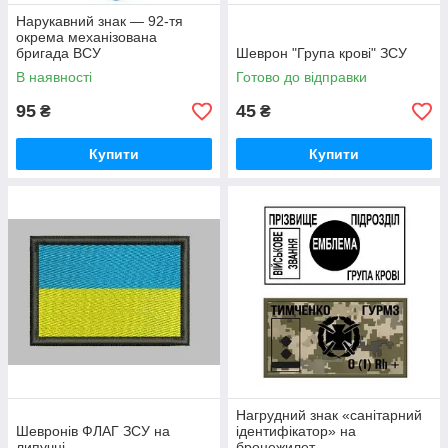
Нарукавний знак — 92-тя
окрема механізована
бригада ВСУ
Шеврон "Група крові" ЗСУ
В наявності
Готово до відправки
95
45
₴
₴
Купити
Купити
Нагрудний знак «санітарний
Шевронів ФЛАГ ЗСУ на
ідентифікатор» на
липучці
бронежилет