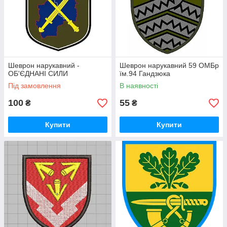
Шеврон нарукавний -
Шеврон нарукавний 59 ОМБр
ОБ'ЄДНАНІ СИЛИ
їм.94 Гандзюка
Під замовлення
В наявності
100
55
₴
₴
Купити
Купити