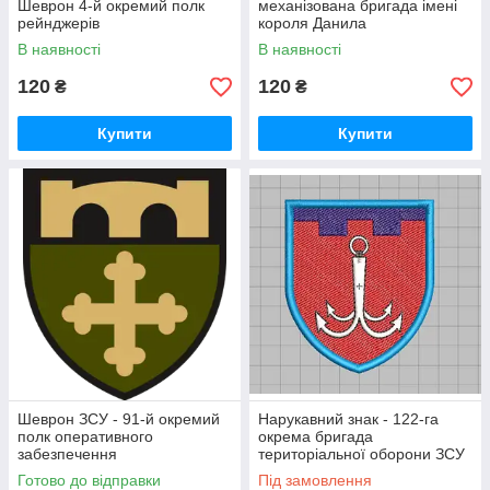
Шеврон 4-й окремий полк
механізована бригада імені
рейнджерів
короля Данила
В наявності
В наявності
120
120
₴
₴
Купити
Купити
Шеврон ЗСУ - 91-й окремий
Нарукавний знак - 122-га
полк оперативного
окрема бригада
забезпечення
територіальної оборони ЗСУ
Готово до відправки
Під замовлення