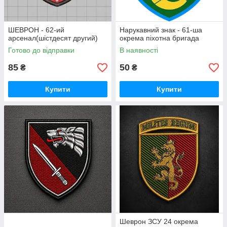
ШЕВРОН - 62-ий
Нарукавний знак - 61-ша
арсенал(шістдесят другий)
окрема піхотна бригада
Готово до відправки
В наявності
85
50
₴
₴
Купити
Купити
Шеврон ЗСУ 24 окрема