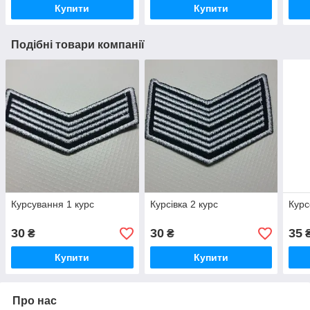
Купити
Купити
Подібні товари компанії
Курсування 1 курс
Курсівка 2 курс
Курс
30
30
35
₴
₴
Купити
Купити
Про нас