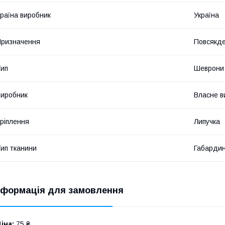
раїна виробник
Україна
ризначення
Повсякд
ип
Шеврони
иробник
Власне в
ріплення
Липучка
ип тканини
Габарди
нформація для замовлення
іна:
75 ₴