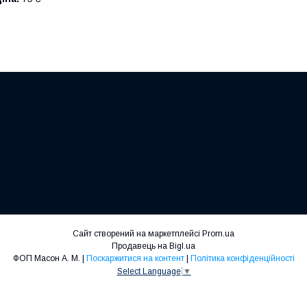
Сайт створений на маркетплейсі
Prom.ua
Продавець на Bigl.ua
ФОП Масон А. М. |
Поскаржитися на контент
|
Політика конфіденційності
Select Language
▼