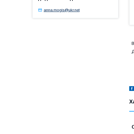
anna.mogis@ukr.net
В
Д
Х