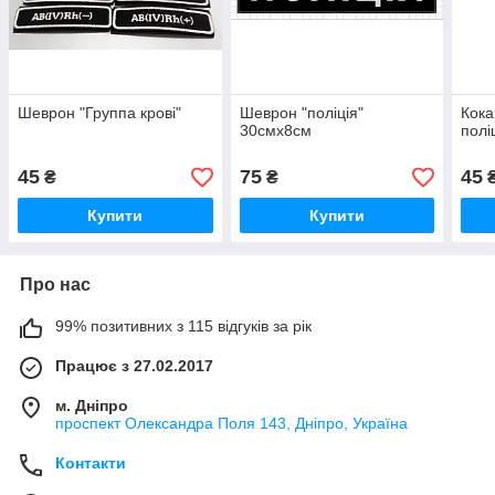
Шеврон "Группа крові"
Шеврон "поліція"
Кока
30смх8см
полі
45
75
45
₴
₴
Купити
Купити
Про нас
99% позитивних з 115 відгуків за рік
Працює з 27.02.2017
м. Дніпро
проспект Олександра Поля 143, Дніпро, Україна
Контакти