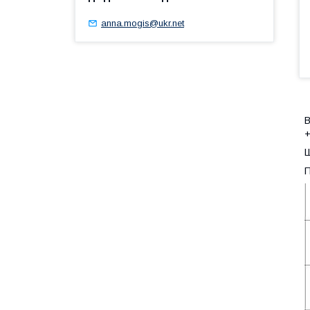
anna.mogis@ukr.net
В
Ш
П