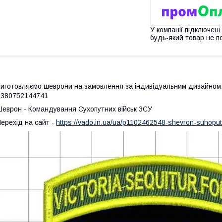
У компанії підключені
будь-який товар не п
иготовляємо шеврони на замовлення за індивідуальним дизайном
+380752144741
еврон - Командування Сухопутних військ ЗСУ
ерехід на сайт -
https://vado.in.ua/ua/p1102462548-shevron-suhoputn