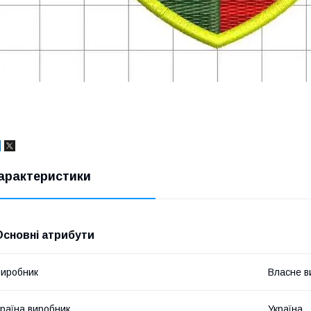
арактеристики
Основні атрибути
иробник
Власне в
раїна виробник
Україна