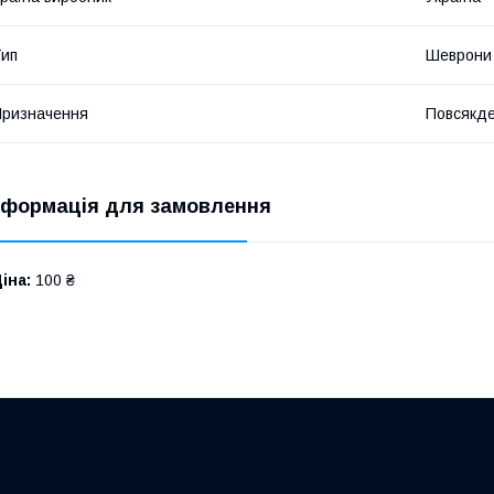
ип
Шеврони
ризначення
Повсякде
нформація для замовлення
іна:
100 ₴