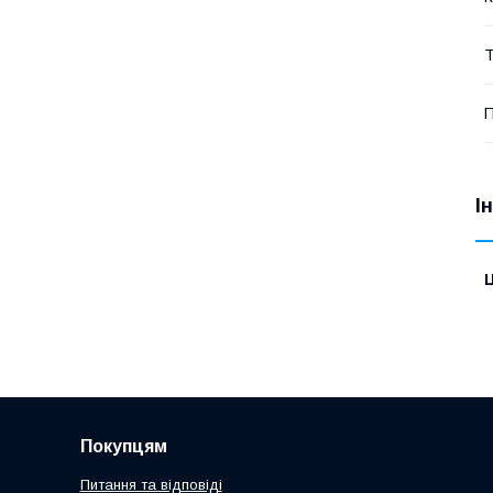
Т
П
І
Ц
Покупцям
Питання та відповіді