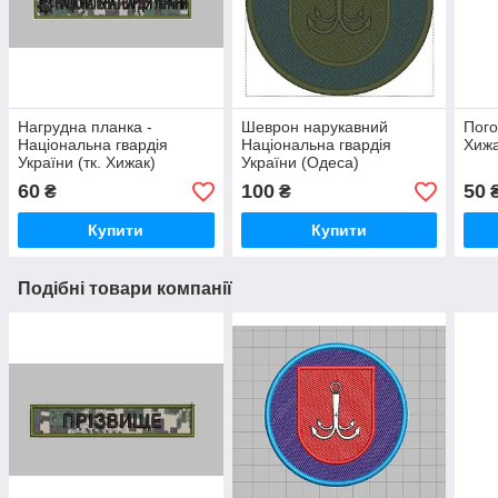
Нагрудна планка -
Шеврон нарукавний
Пого
Національна гвардія
Національна гвардія
Хижа
України (тк. Хижак)
України (Одеса)
60
100
50
₴
₴
Купити
Купити
Подібні товари компанії