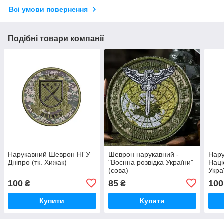
Всі умови повернення
Подібні товари компанії
Нарукавний Шеврон НГУ
Шеврон нарукавний -
Нар
Дніпро (тк. Хижак)
"Воєнна розвідка України"
Наці
(сова)
Укра
100
85
100
₴
₴
Купити
Купити