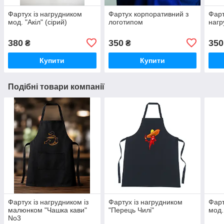
Фартух із нагрудником
Фартух корпоративний з
Фарт
мод. "Акіл" (сірий)
логотипом
нагр
380
350
350
₴
₴
Купити
Купити
Подібні товари компанії
Фартух із нагрудником із
Фартух із нагрудником
Фарт
малюнком "Чашка кави"
"Перець Чилі"
мод.
No3