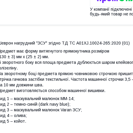
У компанії підключені
будь-який товар не п
еврон нагрудний "ЗСУ" згідно ТД ТС А01ХJ.10024-265:2020 (01)
редмет має форму витягнутого прямокутника розміром
130 ± 3) мм х (25 ± 2) мм.
і зворотного боку вся площа предмета дублюється шаром клейово
лізеліну.
а зворотному боці предмета прямою човниковою строчкою приши
трічка гачкова застібки текстильної. Частота машинної строчки 3,5 –
а 10 мм довжини шва.
редмет виготовляється способом машинної вишивки.
ид 1 – маскувальний малюнок ММ-14;
ид 2 – темно-синій (dark navy blue);
ид 3 – маскувальний малюнок Varan ЗСУ;
ид 4 – олива;
ид 5 – койот.