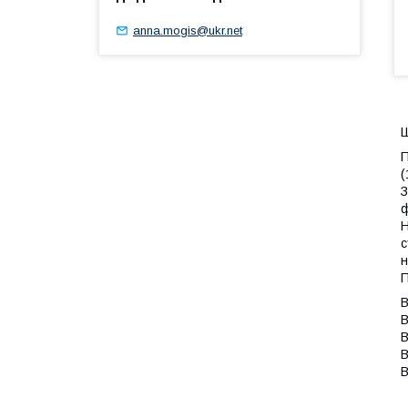
anna.mogis@ukr.net
Ш
П
(
З
ф
Н
с
н
П
В
В
В
В
В