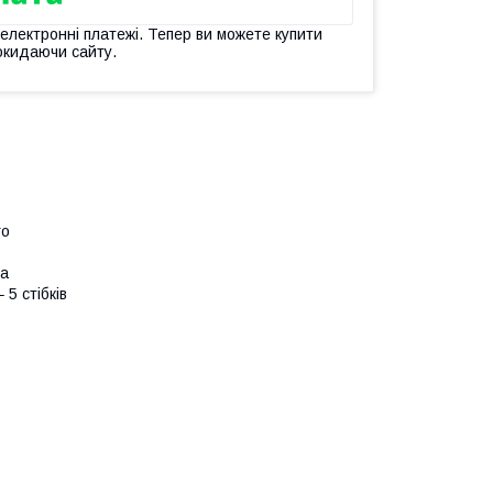
 електронні платежі. Тепер ви можете купити
окидаючи сайту.
го
та
 5 стібків