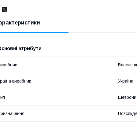
арактеристики
Основні атрибути
иробник
Власне в
раїна виробник
Україна
ип
Шеврони
ризначення
Повсякде