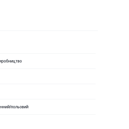
иробництво
нний/польовий