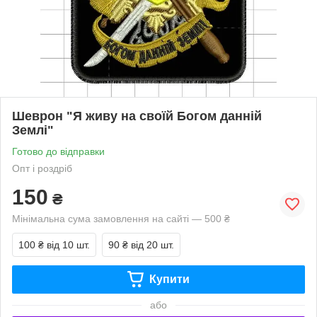
Шеврон "Я живу на своїй Богом данній
Землі"
Готово до відправки
Опт і роздріб
150
₴
Мінімальна сума замовлення на сайті — 500 ₴
100 ₴
від 10 шт.
90 ₴
від 20 шт.
Купити
або