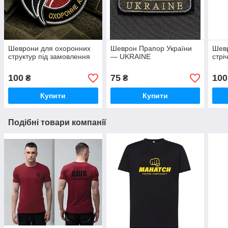
Шеврони для охоронних
Шеврон Прапор України
Шевр
структур під замовлення
— UKRAINE
стрі
100
75
100
₴
₴
Купити
Купити
Подібні товари компанії