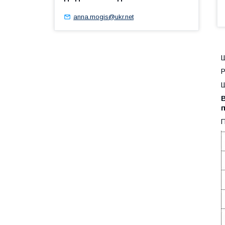
anna.mogis@ukr.net
Р
Ш
п
П