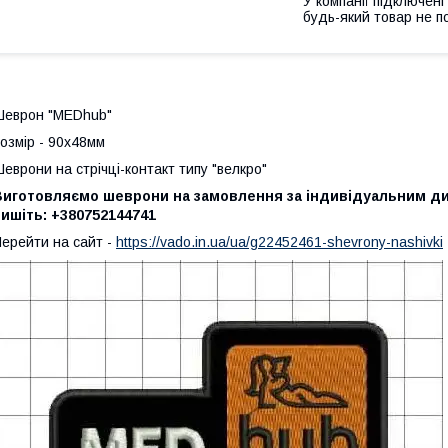
У компанії підключені
будь-який товар не п
Шеврон "MEDhub"
озмір - 90х48мм
еврони на стрічці-контакт типу "велкро"
Виготовляємо шеврони на замовлення за індивідуальним д
ишіть: +380752144741
ерейти на сайт -
https://vado.in.ua/ua/g22452461-shevrony-nashivki