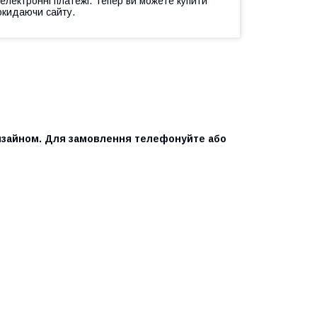
 електронні платежі. Тепер ви можете купити
окидаючи сайту.
изайном. Для замовлення телефонуйте або