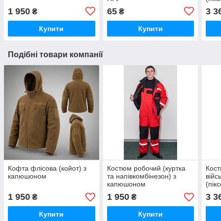
1 950
65
3 3
₴
₴
Купити
Купити
Подібні товари компанії
Кофта флісова (койот) з
Костюм робочий (куртка
Кос
капюшоном
та напівкомбінезон) з
війс
капюшоном
(пік
1 950
1 950
3 3
₴
₴
Купити
Купити