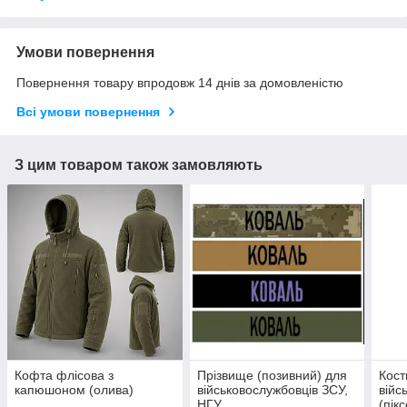
Умови повернення
Повернення товару впродовж 14 днів за домовленістю
Всі умови повернення
З цим товаром також замовляють
Кофта флісова з
Прізвище (позивний) для
Кос
капюшоном (олива)
військовослужбовців ЗСУ,
війс
НГУ
(пік