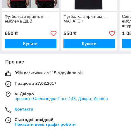
Футболка з принтом —
Футболка з принтом —
Світ
емблема ДШВ
MAHATCH
ембл
штур
650
550
1 0
₴
₴
Купити
Купити
Про нас
99% позитивних з 115 відгуків за рік
Працює з 27.02.2017
м. Дніпро
проспект Олександра Поля 143, Дніпро, Україна
Контакти
Сьогодні вихідний
Показати весь графік роботи