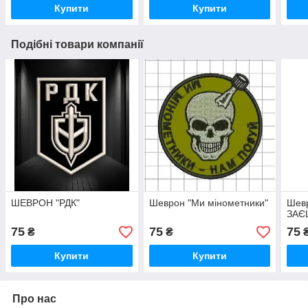
Купити
Купити
Подібні товари компанії
ШЕВРОН "РДК"
Шеврон "Ми мінометники"
Шев
ЗАЄ
75
75
75
₴
₴
Купити
Купити
Про нас