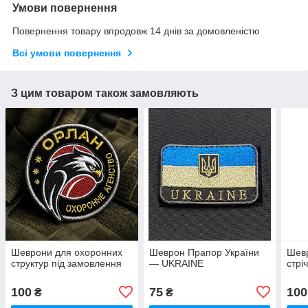
Умови повернення
Повернення товару впродовж 14 днів за домовленістю
Всі умови повернення
З цим товаром також замовляють
Шеврони для охоронних
Шеврон Прапор України
Шевр
структур під замовлення
— UKRAINE
стрі
100
75
100
₴
₴