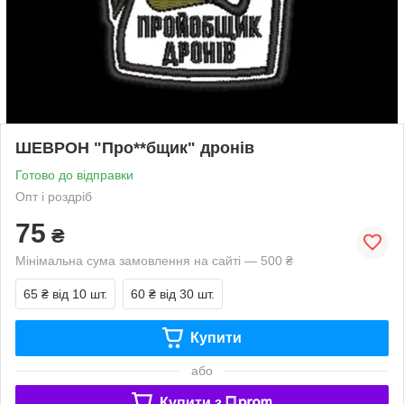
ШЕВРОН "Про**бщик" дронів
Готово до відправки
Опт і роздріб
75
₴
Мінімальна сума замовлення на сайті — 500 ₴
65 ₴
від 10 шт.
60 ₴
від 30 шт.
Купити
або
Купити з