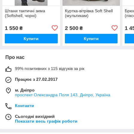
Штани тактичні зима
Куртка-вітрівка Soft Shell
Брюк
(Softshell, чорні)
(мультикам)
(пік
1 550
2 500
1 4
₴
₴
Купити
Купити
Про нас
99% позитивних з 115 відгуків за рік
Працює з 27.02.2017
м. Дніпро
проспект Олександра Поля 143, Дніпро, Україна
Контакти
Сьогодні вихідний
Показати весь графік роботи