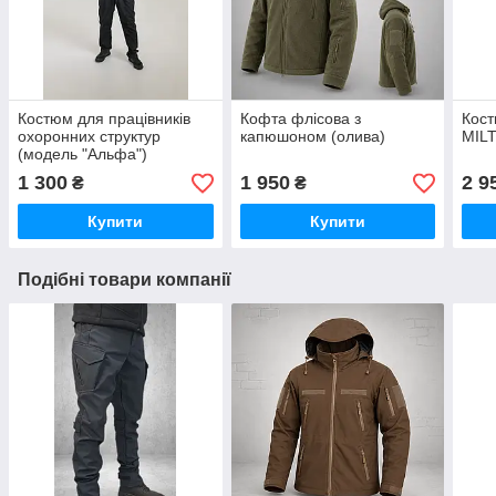
Костюм для працівників
Кофта флісова з
Кост
охоронних структур
капюшоном (олива)
MILT
(модель "Альфа")
1 300
1 950
2 9
₴
₴
Купити
Купити
Подібні товари компанії