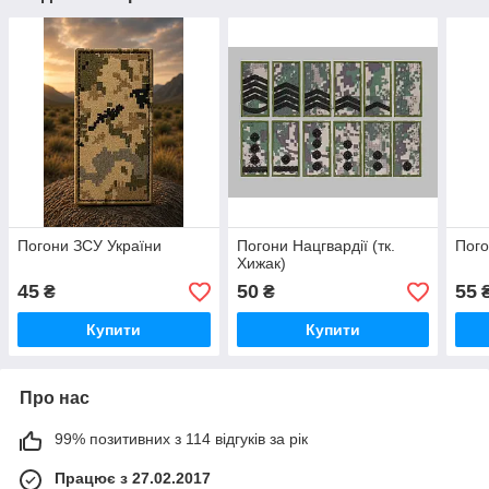
Погони ЗСУ України
Погони Нацгвардії (тк.
Пого
Хижак)
45
50
55
₴
₴
Купити
Купити
Про нас
99% позитивних з 114 відгуків за рік
Працює з 27.02.2017