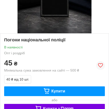
Погони національної поліції
В наявності
Опт і роздріб
45
₴
Мінімальна сума замовлення на сайті — 500 ₴
40 ₴
від 10 шт.
Купити
або
Купити з