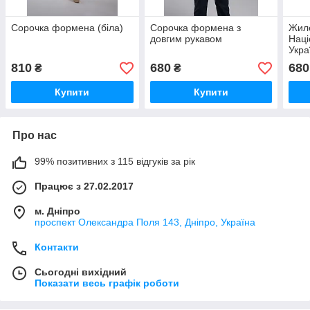
Сорочка формена (біла)
Сорочка формена з
Жиле
довгим рукавом
Наці
Укра
810
680
680
₴
₴
Купити
Купити
Про нас
99% позитивних з 115 відгуків за рік
Працює з 27.02.2017
м. Дніпро
проспект Олександра Поля 143, Дніпро, Україна
Контакти
Сьогодні вихідний
Показати весь графік роботи