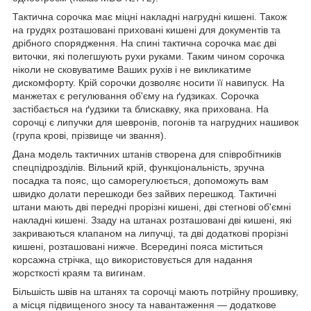
Тактична сорочка має міцні накладні нагрудні кишені. Також
на грудях розташовані приховані кишені для документів та
дрібного спорядження. На спині тактична сорочка має дві
виточки, які полегшують рухи руками. Таким чином сорочка
ніколи не сковуватиме Ваших рухів і не викликатиме
дискомфорту. Крій сорочки дозволяє носити її навипуск. На
манжетах є регулювання об'єму на ґудзиках. Сорочка
застібається на ґудзики та блискавку, яка прихована. На
сорочці є липучки для шевронів, погонів та нагрудних нашивок
(група крові, прізвище чи звання).
Дана модель тактичних штанів створена для співробітників
спецпідрозділів. Вільний крій, функціональність, зручна
посадка та пояс, що саморегулюється, допоможуть вам
швидко долати перешкоди без зайвих перешкод. Тактичні
штани мають дві передні прорізні кишені, дві стегнові об'ємні
накладні кишені. Ззаду на штанах розташовані дві кишені, які
закриваються клапаном на липучці, та дві додаткові прорізні
кишені, розташовані нижче. Всередині пояса міститься
корсажна стрічка, що використовується для надання
жорсткості краям та вигинам.
Більшість швів на штанях та сорочці мають потрійну прошивку,
а місця підвищеного зносу та навантаження — додаткове