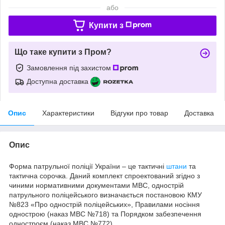
або
Купити з
Що таке купити з Пром?
Замовлення під захистом
Доступна доставка
Опис
Характеристики
Відгуки про товар
Доставка
Опис
Форма патрульної поліції України – це тактичні
штани
та
тактична сорочка. Даний комплект спроектований згідно з
чиними нормативними документами МВС, однострій
патрульного поліцейського визначається постановою КМУ
№823 «Про однострій поліцейських», Правилами носіння
однострою (наказ МВС №718) та Порядком забезпечення
одностроєм (наказ МВС №772).