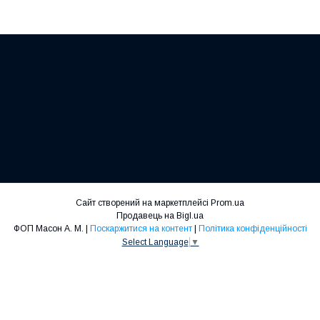
Сайт створений на маркетплейсі
Prom.ua
Продавець на Bigl.ua
ФОП Масон А. М. |
Поскаржитися на контент
|
Політика конфіденційності
Select Language
▼