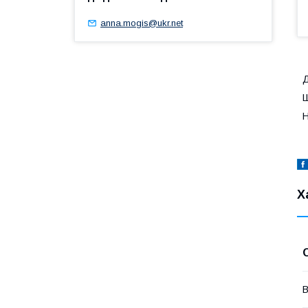
anna.mogis@ukr.net
Д
Ш
Н
Х
В