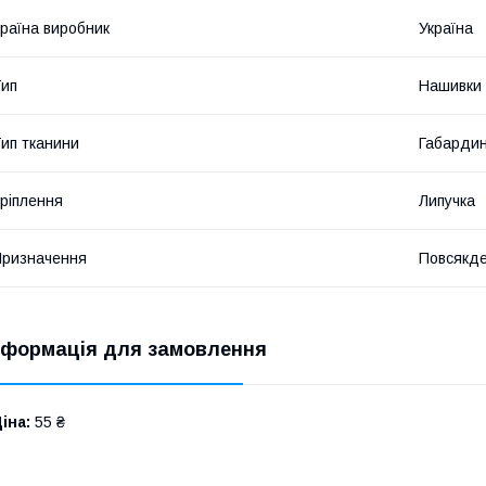
раїна виробник
Україна
ип
Нашивки
ип тканини
Габарди
ріплення
Липучка
ризначення
Повсякд
нформація для замовлення
іна:
55 ₴