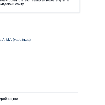
 електронні платежі. Тепер ви можете купити
окидаючи сайту.
А. М.". (vado.in.ua)
иробництво