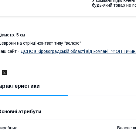
У компанії підключені
будь-який товар не п
іаметр: 5 см
еврони на стрічці-контакт типу "велкро"
аш сайт -
ДСНС в Кіровоградській області від компанії "ФОП Тичина 
арактеристики
Основні атрибути
иробник
Власне в