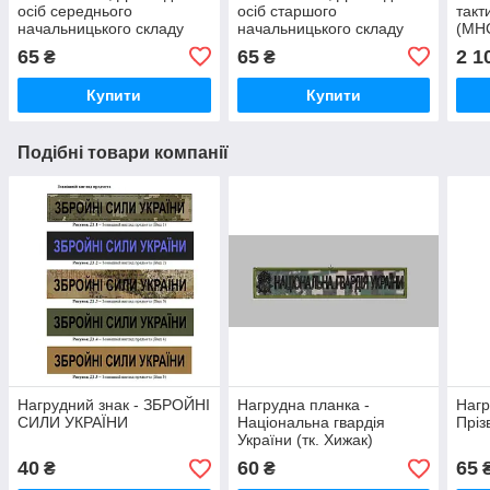
осіб середнього
осіб старшого
такт
начальницького складу
начальницького складу
(МНС
ново
65
65
2 1
₴
₴
Купити
Купити
Подібні товари компанії
Нагрудний знак - ЗБРОЙНІ
Нагрудна планка -
Нагр
СИЛИ УКРАЇНИ
Національна гвардія
Пріз
України (тк. Хижак)
40
60
65
₴
₴